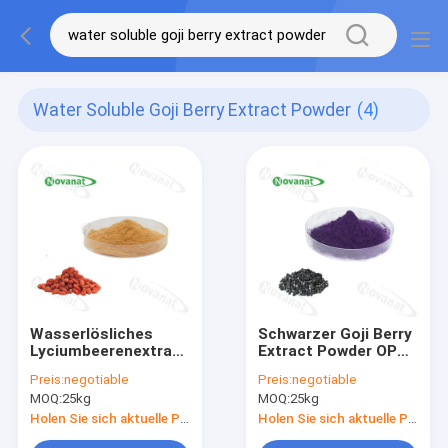
Water Soluble Goji Berry Extract Powder
(4)
Wasserlösliches
Schwarzer Goji Berry
Lyciumbeerenextrakt-
Extract Powder OPC
Pulver 20 % - 50 %
1,5%
Preis:
negotiable
Preis:
negotiable
Polysaccharide /
(Proanthocyanidins)/Anti
MOQ:
25kg
MOQ:
25kg
Clean Label
Holen Sie sich aktuelle Preis
Holen Sie sich aktuelle Preis