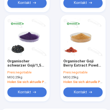
Kontakt
Kontakt
Organischer
Organischer Goji
schwarzer Goji/1,5%
Berry Extract Powder
OPC Berry Extract
20% - 50%
Preis:
negotiable
Preis:
negotiable
Powder
Polysaccharide/wasserlö
MOQ:
25kg
MOQ:
25kg
(Proanthocyanidins)/Antioxidansbestandteil
Aufkleber
Holen Sie sich aktuelle Preis
Holen Sie sich aktuelle Preis
Kontakt
Kontakt