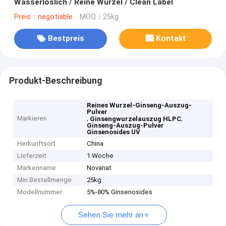
Wasserlöslich / Reine Wurzel / Clean Label
Preis：negotiable
MOQ：25kg
Bestpreis
Kontakt
Produkt-Beschreibung
Reines Wurzel-Ginseng-Auszug-
Pulver
Markieren
,
,
Ginsengwurzelauszug HLPC
Ginseng-Auszug-Pulver
Ginsenosides UV
Herkunftsort
China
Lieferzeit
1 Woche
Markenname
Novanat
Min Bestellmenge
25kg
Modellnummer
5%-80% Ginsenosides
Sehen Sie mehr an