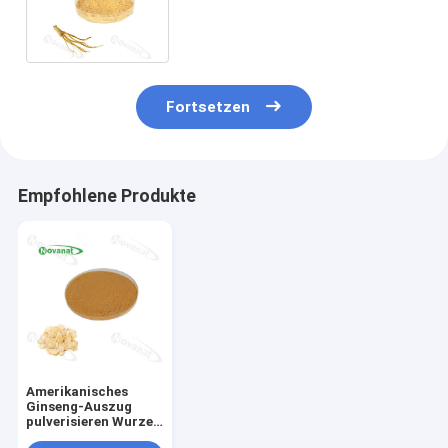
Wasserlöslich / Reine Wurzel /
Clean Label
Fortsetzen
Empfohlene Produkte
Amerikanisches
Ginseng-Auszug
pulverisieren Wurzel
5%-80%