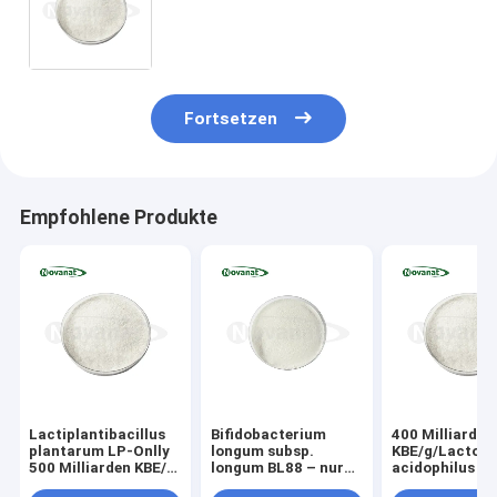
Vegan/Allergenfrei/Glutenfrei/Milchfrei
Fortsetzen
Empfohlene Produkte
Lactiplantibacillus
Bifidobacterium
400 Milliarden
plantarum LP-Onlly
longum subsp.
KBE/g/Lactoba
500 Milliarden KBE/g
longum BL88 – nur
acidophilus
Vegan/Allergenfrei/Glutenfrei/Milchfrei
300 Milliarden KBE/g,