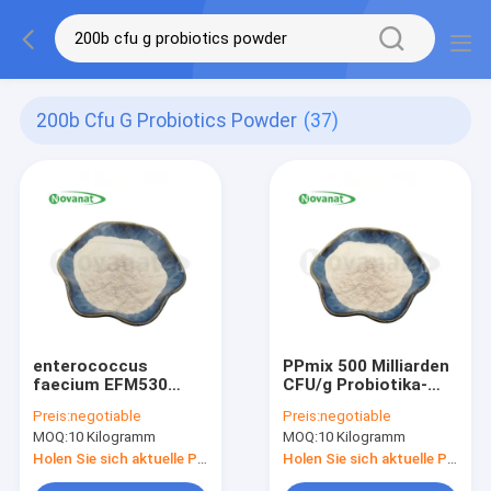
200b Cfu G Probiotics Powder
(37)
enterococcus
PPmix 500 Milliarden
faecium EFM530
CFU/g Probiotika-
200B CFU/g
Pulver Vegan /
Preis:
negotiable
Preis:
negotiable
Probiotika Pulver
Allergenfrei /
MOQ:
10 Kilogramm
MOQ:
10 Kilogramm
Veganer /
Glutenfrei / Milchfrei
Allergenfrei /
Holen Sie sich aktuelle Preis
Holen Sie sich aktuelle Preis
Glutenfrei / Milchfrei