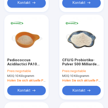
Kontakt
Kontakt
Pediococcus
CFU/G Probiotika-
Acidilactici PA10
Pulver 500 Milliarden
500Milliarden CFU/g
Bifidobacterium
Preis:
negotiable
Preis:
negotiable
Probiotika Pulver
animalis
MOQ:
10 Kilogramm
MOQ:
10 Kilogramm
Vegan/allergenfrei/glutenfrei/milchfrei
subsp.animalis BA77
Holen Sie sich aktuelle Preis
Holen Sie sich aktuelle Preis
Kontakt
Kontakt