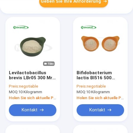
Geben Sie Ihre Anforderung
Levilactobacillus
Bifidobacterium
brevis LBr05 300 Mrd.
lactis BI516 500
CFU/g Probiotika
Milliarden KBE/g
Preis:
negotiable
Preis:
negotiable
Pulver / Allergenfrei /
Probiotika-Pulver
MOQ:
10 Kilogramm
MOQ:
10 Kilogramm
Glutenfrei / Milchfrei
Öllöslich Vegan
Holen Sie sich aktuelle Preis
Holen Sie sich aktuelle Preis
Kontakt
Kontakt