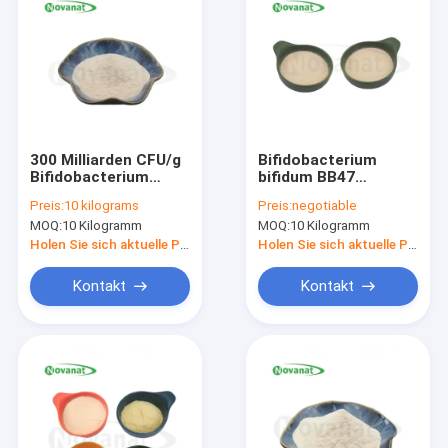
300 Milliarden CFU/g
Bifidobacterium
Bifidobacterium
bifidum BB47
longum subsp.
Probiotika Pulver
Preis:
10 kilograms
Preis:
negotiable
longum
Vegan/allergenfrei/gluten
MOQ:
10 Kilogramm
MOQ:
10 Kilogramm
Holen Sie sich aktuelle Preis
Holen Sie sich aktuelle Preis
Kontakt
Kontakt
Haus
Produkte
Videos