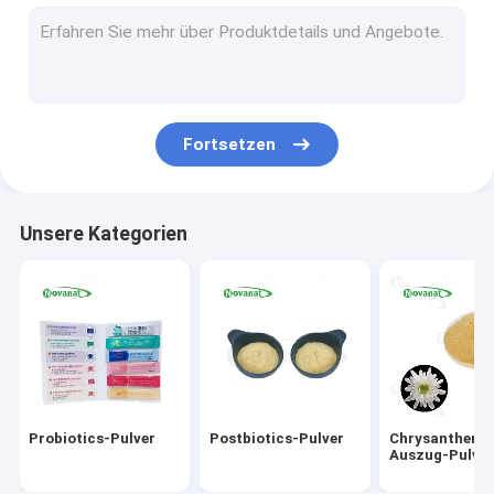
Grüner Tee-Auszug-Pulver
Mönch Fruit Extract Powder
Kräuterauszug-Pulver
Fortsetzen
Goji Berry Extract Powder
Rose Extract Powder
Unsere Kategorien
Ginseng-Auszug-Pulver
Gingko Biloba-Auszug-Pulver
Instanttee-Auszug-Pulver
Tragen Gemüsepulver Früchte
Probiotics-Pulver
Postbiotics-Pulver
Chrysantheme
Organische getrocknete Kräuter
Auszug-Pulve