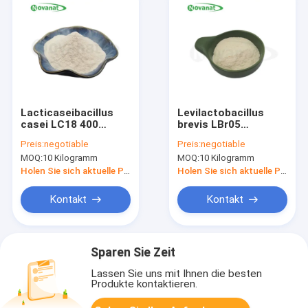
Lacticaseibacillus
Levilactobacillus
casei LC18 400
brevis LBr05
Milliarden KBE/g
Probiotisches Pulver
Preis:
negotiable
Preis:
negotiable
Probiotisches Pulver
Vegan / Allergenfrei /
MOQ:
10 Kilogramm
MOQ:
10 Kilogramm
Vegan/Allergenfrei/Glutenfrei/Milchfrei
Glutenfrei / Milchfrei
Holen Sie sich aktuelle Preis
Holen Sie sich aktuelle Preis
Kontakt
Kontakt
Sparen Sie Zeit
Lassen Sie uns mit Ihnen die besten
Produkte kontaktieren.