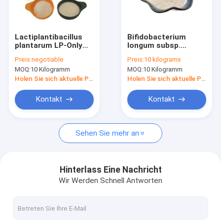
Über uns
Fabrik-Ausflug
Lactiplantibacillus
Bifidobacterium
plantarum LP-Only
longum subsp.
Qualitätskontrolle
Probiotika Pulver
longum Probiotika
Preis:
negotiable
Preis:
10 kilograms
Vegan / Allergenfrei /
Pulver BL88-Nur für
MOQ:
10 Kilogramm
MOQ:
10 Kilogramm
Glutenfrei / Milchfrei
Vegane
Treten Sie mit uns in Verbindung
Holen Sie sich aktuelle Preis
Holen Sie sich aktuelle Preis
Fordern Sie ein Zitat
Kontakt
Kontakt
Sehen Sie mehr an
Probiotics-Pulver
Postbiotics-Pulver
Hinterlass Eine Nachricht
Wir Werden Schnell Antworten
Chrysanthemen-Auszug-Pulver
Grüner Tee L-Theanine