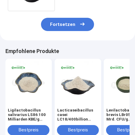
Fortsetzen
Empfohlene Produkte
Ligilactobacillus
Lacticaseibacillus
Levilactobacil
salivarius LS86 100
casei
brevis LBr05 3
Milliarden KBE/g
LC18/400billion
Mrd. CFU/g
Probiotisches Pulver
CFU/g/Veganer/allergenfrei/glutenfrei/m
Probiotika Pulv
Vegan/ Allergenfrei /
Allergenfrei /
Bestpreis
Bestpreis
Bestprei
Glutenfrei / Milchfrei
Glutenfrei / Mi