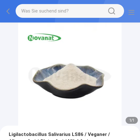
1
/
1
Ligilactobacillus Salivarius LS86 / Veganer /