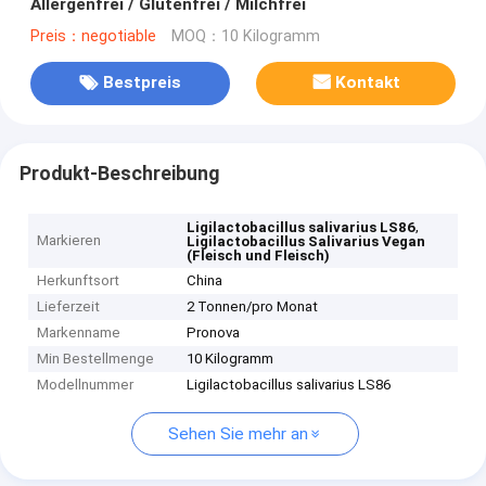
Allergenfrei / Glutenfrei / Milchfrei
Preis：negotiable
MOQ：10 Kilogramm
Bestpreis
Kontakt
Produkt-Beschreibung
,
Ligilactobacillus salivarius LS86
Markieren
Ligilactobacillus Salivarius Vegan
(Fleisch und Fleisch)
Herkunftsort
China
Lieferzeit
2 Tonnen/pro Monat
Markenname
Pronova
Min Bestellmenge
10 Kilogramm
Modellnummer
Ligilactobacillus salivarius LS86
Sehen Sie mehr an