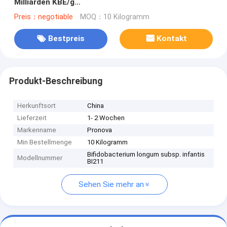
Milliarden KBE/g
Vegan/Allergenfrei/Glutenfrei/Milchfrei
Preis：negotiable
MOQ：10 Kilogramm
Bestpreis
Kontakt
Produkt-Beschreibung
Herkunftsort
China
Lieferzeit
1- 2 Wochen
Markenname
Pronova
Min Bestellmenge
10 Kilogramm
Bifidobacterium longum subsp. infantis
Modellnummer
BI211
Sehen Sie mehr an