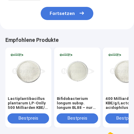
Fortsetzen
Empfohlene Produkte
Lactiplantibacillus
Bifidobacterium
400 Milliarden
plantarum LP-Onlly
longum subsp.
KBE/g/Lactoba
500 Milliarden KBE/g
longum BL88 – nur
acidophilus
Vegan/Allergenfrei/Glutenfrei/Milchfrei
300 Milliarden KBE/g,
vegan/allergenfrei/glutenfrei/milchfrei
Bestpreis
Bestpreis
Bestprei