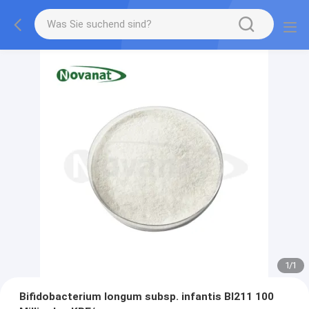
1
/
1
Bifidobacterium longum subsp. infantis BI211 100