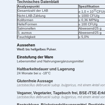
Technisches Datenblatt
Analysepunkt
Spezifikation
Gesamtzahl der LAB
11
≥ 1,0 × 10
CFU/
Nicht-LAB-Zählung
≤ 1000 CFU/g
Koliformen
≤ 0,36 MPN/g
Hefe/Formen
≤ 100 CFU/g
Salmonellen
Abwesend/25 g
S. aureus
Abwesend/25 g
Feuchtigkeit
≤ 5,0%
Aussehen
Weiß bis hellgelbes Pulver.
Einstufung der Ware
Lebensmittel und Nahrungsergänzungsmittel
Haltbarkeitsdauer und Lagerung
24 Monate bei ≤ -18°C
Glutenfreie Aussage
Lactobacillus delbrueckii subsp. bulgaricus, mit einem Anteil v
Veganer, Vegetarier,
Tagebuch frei,
BSE-/TSE-Erk
Lactobacillus delbrueckii subsp. bulgaricus, mit einem Anteil v
Bestrahlung, Rückstandslösungsmittel, Pestizi