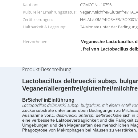
Kaution:
CGMCC Nr. 10756
Kultureller Ernährungsstatus:
Vegan/Milchfrei/Glutenfrei/HA
Zertifizierungen:
HALAL/cGMP/KOSHER/ISO9001/
Haltbarkeit & Lagerung:
24 Monate unter der Bedingung
Veganische Lactobacillus d
Hervorheben:
frei von Lactobacillus del
,
Produkt-Beschreibung
Lactobacillus delbrueckii subsp. bulga
Veganer/allergenfrei/glutenfrei/milchfre
Br
Siehe
f
in
Einführung
Lactobacillus delbrueckii subsp. bulgaricus, mit einem Anteil v
Zuckersubstrate unter anaeroben Bedingungen zu Milchsäu
Ausnahme von
L. delbrueckii untersp. delbruecki
die sich in
eine verbesserte Laktoseverträglichkeit und die Fähigkeit 
Umgebungen und den Magensaften des menschlichen Magen
Phagozytose von Makrophagen bei Mäusen zu verstärken.