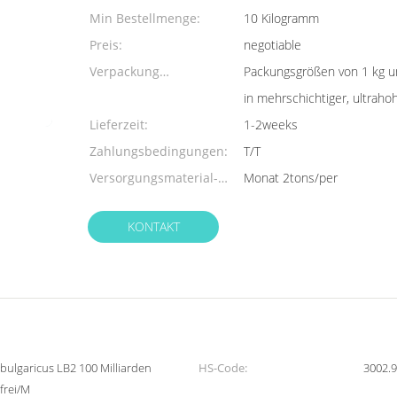
Min Bestellmenge:
10 Kilogramm
Preis:
negotiable
Verpackung
Packungsgrößen von 1 kg un
Informationen:
in mehrschichtiger, ultrahoh
Lieferzeit:
1-2weeks
Zahlungsbedingungen:
T/T
Versorgungsmaterial-
Monat 2tons/per
Fähigkeit:
KONTAKT
 bulgaricus LB2 100 Milliarden
HS-Code:
3002.
frei/M