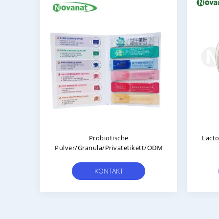
Probiotische Mischung PPmix 500
Enterococcus Fa
Milliarden KBE/g
500 Milliard
Vegan/Allergenfrei/Glutenfrei/Milchfrei
Vegan/Allergenfrei/
KONTAKT
KONTA