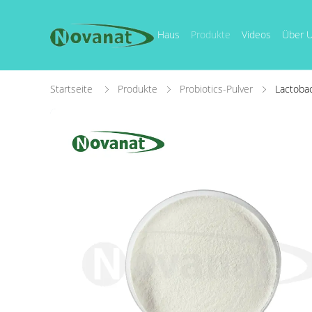
Haus
Produkte
Videos
Über 
Startseite
Produkte
Probiotics-Pulver
Lactobac