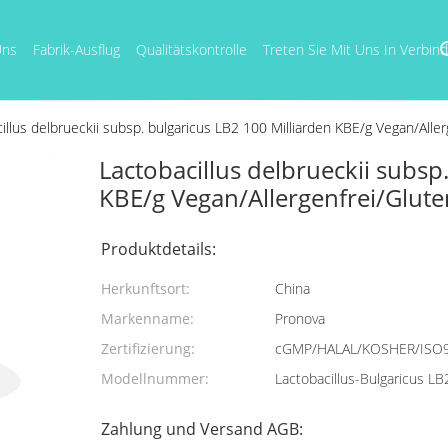
Uns
Fabrik-Ausflug
Qualitätskontrolle
Treten Sie Mit Uns In Verbin
illus delbrueckii subsp. bulgaricus LB2 100 Milliarden KBE/g Vegan/Allerg
Lactobacillus delbrueckii subsp
KBE/g Vegan/Allergenfrei/Gluten
Produktdetails:
Herkunftsort:
China
Markenname:
Pronova
Zertifizierung:
cGMP/HALAL/KOSHER/ISO
Modellnummer:
Lactobacillus-Bulgaricus LB
Zahlung und Versand AGB: