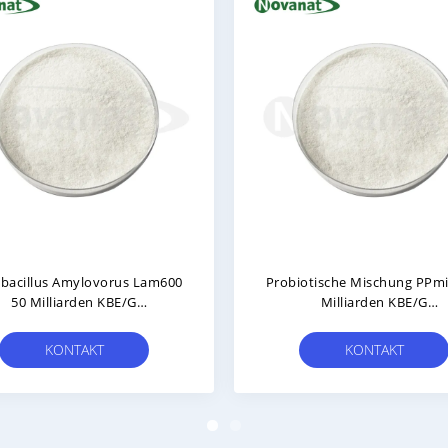
ecium EFM530
Lactobacillus Jensenii LJ37 300
en KBE/g
Milliarden CFU/g
Glutenfrei/Milchfrei
Veganer/allergenfrei/glutenfrei/milchfrei
KT
KONTAKT