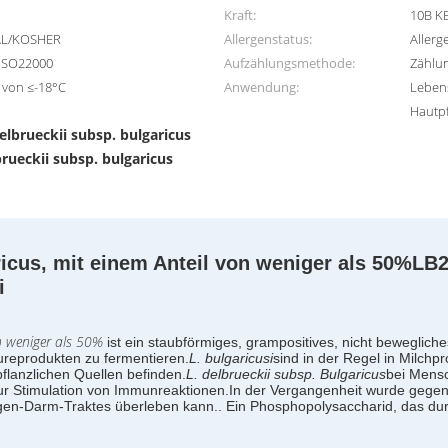
Kraft:
10B KB
LAL/KOSHER
Allergenstatus:
Allerg
ISO22000
Aufzählungsmethode:
Zählun
 von ≤-18°C
Anwendung:
Lebens
Hautpf
elbrueckii subsp. bulgaricus
brueckii subsp. bulgaricus
ricus, mit einem Anteil von weniger als 50%
LB2
i
on weniger als 50%
ist ein staubförmiges, grampositives, nicht bewegliche
reprodukten zu fermentieren.
L. bulgaricusi
sind in der Regel in Milchp
 pflanzlichen Quellen befinden.
L. delbrueckii subsp. Bulgaricus
bei Mensc
zur Stimulation von Immunreaktionen.In der Vergangenheit wurde gegen d
-Darm-Traktes überleben kann.. Ein Phosphopolysaccharid, das du