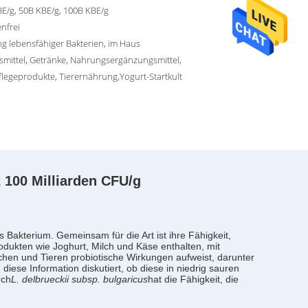
E/g, 50B KBE/g, 100B KBE/g
enfrei
g lebensfähiger Bakterien, im Haus
mittel, Getränke, Nahrungsergänzungsmittel,
legeprodukte, Tierernährung,Yogurt-Startkult
 100 Milliarden CFU/g
s Bakterium. Gemeinsam für die Art ist ihre Fähigkeit,
rodukten wie Joghurt, Milch und Käse enthalten, mit
hen und Tieren probiotische Wirkungen aufweist, darunter
iese Information diskutiert, ob diese in niedrig sauren
rch
L. delbrueckii subsp. bulgaricus
hat die Fähigkeit, die