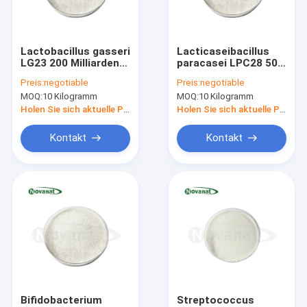
Über uns
Fabrik-Ausflug
Lactobacillus gasseri
Lacticaseibacillus
LG23 200 Milliarden
paracasei LPC28 500
Qualitätskontrolle
KBE/g
Milliarden KBE/g
Preis:
negotiable
Preis:
negotiable
Vegan/Allergenfrei/Glutenfrei/Milchfrei
Vegan/Allergenfrei/Gluten
MOQ:
10 Kilogramm
MOQ:
10 Kilogramm
Treten Sie mit uns in Verbindung
Holen Sie sich aktuelle Preis
Holen Sie sich aktuelle Preis
Fordern Sie ein Zitat
Kontakt
Kontakt
Probiotics-Pulver
Postbiotics-Pulver
Chrysanthemen-Auszug-Pulver
Grüner Tee L-Theanine
Bifidobacterium
Streptococcus