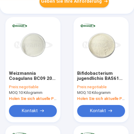
Geben Sie Ihre Anforderung
Weizmannia
Bifidobacterium
Coagulans BC09 200
jugendlichis BAS61
Milliarden KBE/g
100 Milliarden KBE/g
Preis:
negotiable
Preis:
negotiable
Vegan/Allergenfrei/Glutenfrei/Milchfrei
Vegan/Allergenfrei/Gluten
MOQ:
10 Kilogramm
MOQ:
10 Kilogramm
Holen Sie sich aktuelle Preis
Holen Sie sich aktuelle Preis
Kontakt
Kontakt