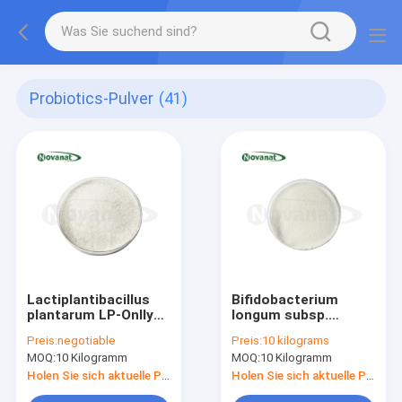
Probiotics-Pulver
(41)
Lactiplantibacillus
Bifidobacterium
plantarum LP-Onlly
longum subsp.
500 Milliarden KBE/g
longum BL88 – nur
Preis:
negotiable
Preis:
10 kilograms
Vegan/Allergenfrei/Glutenfrei/Milchfrei
300 Milliarden KBE/g,
MOQ:
10 Kilogramm
MOQ:
10 Kilogramm
vegan/allergenfrei/gluten
Holen Sie sich aktuelle Preis
Holen Sie sich aktuelle Preis