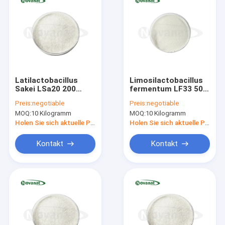
Latilactobacillus
Limosilactobacillus
Sakei LSa20 200
fermentum LF33 500
Milliarden KBE/g
Milliarden KBE/g
Preis:
negotiable
Preis:
negotiable
Vegan/Allergenfrei/Glutenfrei/Milchfrei
Vegan/Allergenfrei/Gluten
MOQ:
10 Kilogramm
MOQ:
10 Kilogramm
Holen Sie sich aktuelle Preis
Holen Sie sich aktuelle Preis
Kontakt
Kontakt
Haus
Produkte
Videos