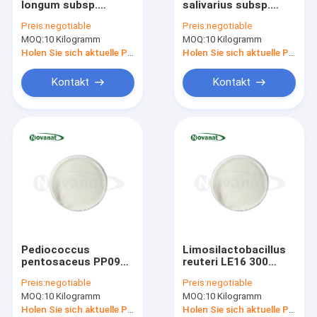
longum subsp.
salivarius subsp.
Grüner Tee-Auszug-Pulver
infantis BI211 100
thermophilus ST6
Preis:
negotiable
Preis:
negotiable
Milliarden KBE/g
400 Milliarden KBE/g
MOQ:
Mönch Fruit Extract Powder
10 Kilogramm
MOQ:
10 Kilogramm
Vegan/Allergenfrei/Glutenfrei/Milchfrei
Vegan/Allergenfrei/Gluten
Holen Sie sich aktuelle Preis
Holen Sie sich aktuelle Preis
Kräuterauszug-Pulver
Kontakt
Kontakt
Goji Berry Extract Powder
Rose Extract Powder
Ginseng-Auszug-Pulver
Gingko Biloba-Auszug-Pulver
Instanttee-Auszug-Pulver
Pediococcus
Limosilactobacillus
Tragen Gemüsepulver Früchte
pentosaceus PP09
reuteri LE16 300
300 Milliarden KBE/g
Milliarden KBE/g
Preis:
negotiable
Preis:
negotiable
Vegan/Allergenfrei/Glutenfrei/Milchfrei
Vegan/Allergenfrei/Gluten
Organische getrocknete Kräuter
MOQ:
10 Kilogramm
MOQ:
10 Kilogramm
Holen Sie sich aktuelle Preis
Holen Sie sich aktuelle Preis