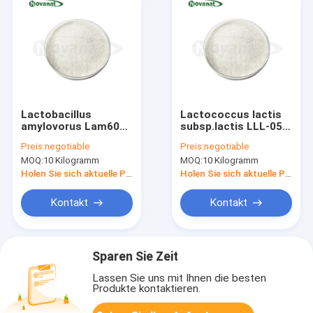
Lactobacillus
Lactococcus lactis
amylovorus Lam600
subsp.lactis LLL-05
50 Milliarden KBE/g
300 Milliarden KBE/g
Preis:
negotiable
Preis:
negotiable
Vegan/Allergenfrei/Glutenfrei/Milchfrei
Vegan/Allergenfrei/Gluten
MOQ:
10 Kilogramm
MOQ:
10 Kilogramm
Holen Sie sich aktuelle Preis
Holen Sie sich aktuelle Preis
Kontakt
Kontakt
Sparen Sie Zeit
Lassen Sie uns mit Ihnen die besten
Produkte kontaktieren.