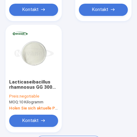
NMN-Nikotinamid-Monokleotid
Kontakt
Kontakt
Fisch-Kollagen-Peptid
Lacticaseibacillus
rhamnosus GG 300
Milliarden CFU/g
Preis:
negotiable
Veganer/allergenfrei/glutenfrei/milchfrei
MOQ:
10 Kilogramm
Holen Sie sich aktuelle Preis
Kontakt